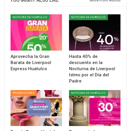
YOU MIGHT ALSO LIKE
More From Author
NOTICIAS DE HUATULCO
NOTICIAS DE HUATULCO
Aprovecha la Gran
Hasta 40% de
Barata de Liverpool
descuento en la
Express Huatulco
Nocturna de Liverpool
Istmo por el Día del
Padre
PROMOCIONES
NOTICIAS DE HUATULCO