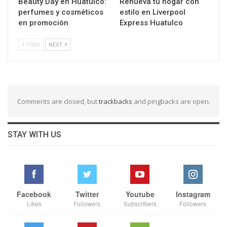
Beauty Day en Huatulco:
Renueva tu hogar con
perfumes y cosméticos
estilo en Liverpool
en promoción
Express Huatulco
PREV
NEXT
Comments are closed, but
trackbacks
and pingbacks are open.
STAY WITH US
Facebook
Twitter
Youtube
Instagram
Likes
Followers
Subscribers
Followers