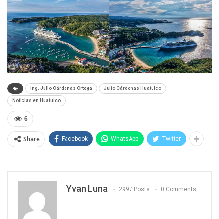
Ing. Julio Cárdenas Ortega
Julio Cárdenas Huatulco
Noticias en Huatulco
6
Share
Facebook
WhatsApp
Twitter
Yvan Luna
2997 Posts
0 Comments