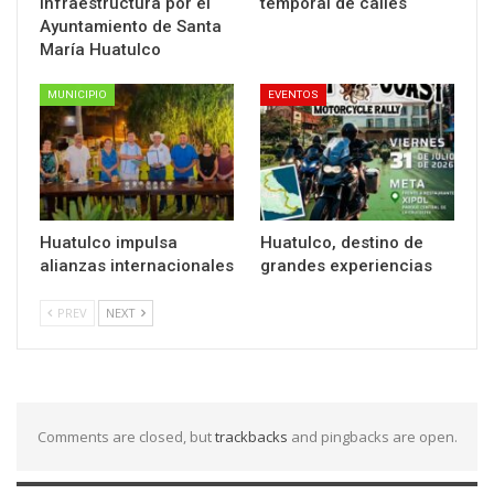
infraestructura por el
temporal de calles
Ayuntamiento de Santa
María Huatulco
MUNICIPIO
EVENTOS
Huatulco impulsa
Huatulco, destino de
alianzas internacionales
grandes experiencias
PREV
NEXT
Comments are closed, but
trackbacks
and pingbacks are open.