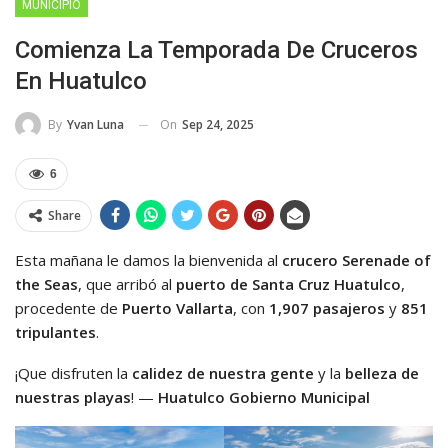
MUNICIPIO
Comienza La Temporada De Cruceros
En Huatulco
On
Sep 24, 2025
By
Yvan Luna
6
Share
Esta mañana le damos la bienvenida al
crucero Serenade of
the Seas
, que arribó al
puerto de Santa Cruz Huatulco
,
procedente de
Puerto Vallarta
, con
1,907 pasajeros
y
851
tripulantes
.
¡Que disfruten la
calidez de nuestra gente
y la
belleza de
nuestras playas
! —
Huatulco Gobierno Municipal