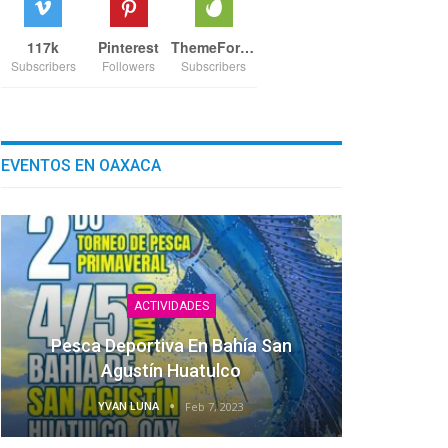
117k
Pinterest
ThemeForest
Subscribers
Followers
Subscribers
EVENTOS EN OAXACA
ACTIVIDADES
Pesca Deportiva En Bahía San
Agustín Huatulco
YVAN LUNA
Feb 7, 2023