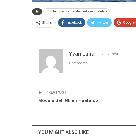
Condiciones de mar de fondo en Huatulco
Share
Facebook
Twitter
Google
Yvan Luna
2997 Posts
0
Comments
PREV POST
Módulo del INE en Huatulco
YOU MIGHT ALSO LIKE