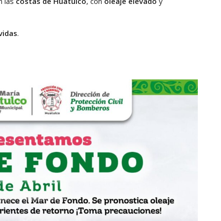
 las
costas de Huatulco
, con
oleaje elevado
y
vidas
.