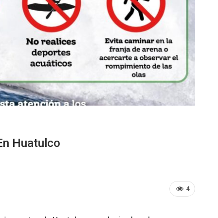
En Huatulco
4