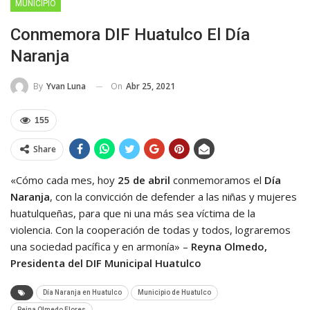
MUNICIPIO
Conmemora DIF Huatulco El Día
Naranja
On
Abr 25, 2021
By
Yvan Luna
155
Share
«Cómo cada mes, hoy
25 de abril
conmemoramos el
Día
Naranja
, con la convicción de defender a las niñas y mujeres
huatulqueñas, para que ni una más sea víctima de la
violencia. Con la cooperación de todas y todos, lograremos
una sociedad pacífica y en armonía» –
Reyna Olmedo,
Presidenta del DIF Municipal Huatulco
Día Naranja en Huatulco
Municipio de Huatulco
Reina Olmedo Flores