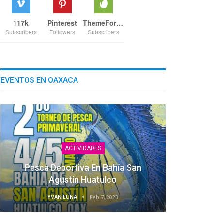
117k
Pinterest
ThemeForest
Subscribers
Followers
Subscribers
EVENTOS EN OAXACA
ACTIVIDADES
Pesca Deportiva En Bahía San
Agustín Huatulco
YVAN LUNA
Feb 7, 2023