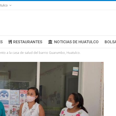
tulco
ES
RESTAURANTES
NOTICIAS DE HUATULCO
BOLS
nto a la casa de salud del barrio Guarumbo, Huatulco.