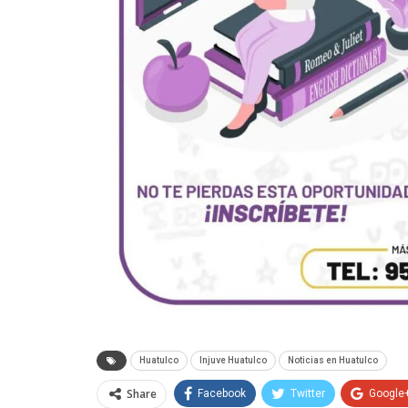
Huatulco
Injuve Huatulco
Noticias en Huatulco
Share
Facebook
Twitter
Google