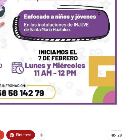
+
Pinterest
28