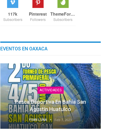
117k
Pinterest
ThemeForest
Subscribers
Followers
Subscribers
EVENTOS EN OAXACA
ACTIVIDADES
Pesca Deportiva En Bahía San
Agustín Huatulco
YVAN LUNA
Feb 7, 2023