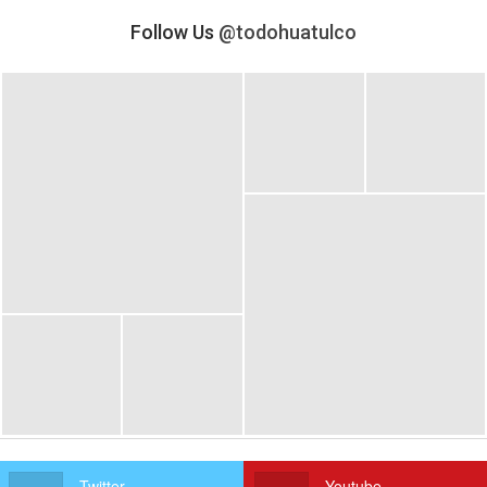
Follow Us
@todohuatulco
Twitter
Youtube