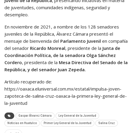
juvenil de la República
, presentando iniciativas en materia
de juventudes, comunidades indígenas, seguridad y
desempleo.
En noviembre de 2021, a nombre de los 128 senadores
juveniles de la República, Álvarez Cámara presentó el
mensaje de bienvenida del
Parlamento Juvenil
en compañía
del senador
Ricardo Monreal
, presidente de la
Junta de
Coordinación Política, de la senadora Olga Sánchez
Cordero
, presidenta de la
Mesa Directiva del Senado de la
República, y del senador Juan Zepeda.
Artículo recuperado de:
https://oaxaca.eluniversal.com.mx/estatal/impulsa-joven-
zapoteca-de-salina-cruz-oaxaca-la-primera-ley-general-de-
la-juventud
Gaspar Álvarez Cámara
Ley General de la Juventud
Noticias en Huatulco
Primer Ley General de la Juventud
Salina Cruz