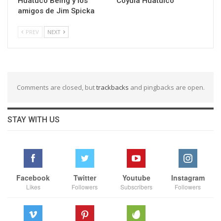
Huatuco Being y los
Coyula Huatulco
amigos de Jim Spicka
PREV
NEXT
Comments are closed, but
trackbacks
and pingbacks are open.
STAY WITH US
Facebook
Twitter
Youtube
Instagram
Likes
Followers
Subscribers
Followers