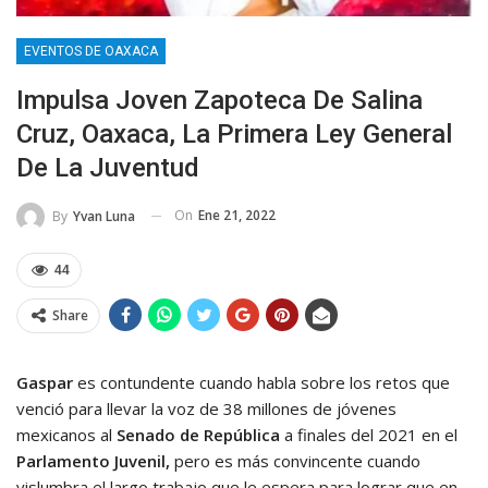
EVENTOS DE OAXACA
Impulsa Joven Zapoteca De Salina
Cruz, Oaxaca, La Primera Ley General
De La Juventud
On
Ene 21, 2022
By
Yvan Luna
44
Share
Gaspar
es contundente cuando habla sobre los retos que
venció para llevar la voz de 38 millones de jóvenes
mexicanos al
Senado de República
a finales del 2021 en el
Parlamento Juvenil,
pero es más convincente cuando
vislumbra el largo trabajo que le espera para lograr que en