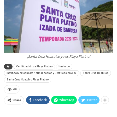
¡Santa Cruz Huatulco ya es Playa Platino!
Certificación de Playa Platino
Huatulco
Instituto Mexicano De Normalización y Certificación A. C.
Santa Cruz Huatulco
Santa Cruz Huatulco Playa Platino
49
Share
Facebook
WhatsApp
Twitter