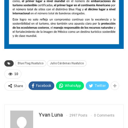
Blue Flag Huatulco
Julio Cárdenas Huatulco
10
Share
Facebook
WhatsApp
Twitter
Yvan Luna
2997 Posts
0 Comments