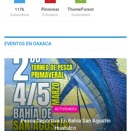
117k
Pinterest
ThemeForest
Subscribers
Followers
Subscribers
EVENTOS EN OAXACA
ACTIVIDADES
Pesca Deportiva En Bahía San Agustín
Huatulco