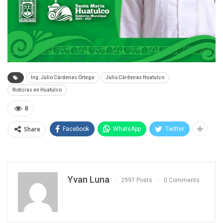
Ing. Julio Cárdenas Ortega
Julio Cárdenas Huatulco
Noticias en Huatulco
8
Share
Facebook
WhatsApp
Twitter
Yvan Luna
2997 Posts
0 Comments