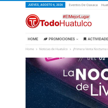
Eventos De Oaxaca
Huat
JUEVES, AGOSTO 6, 2026
HOME
PROMOCIONES
ACTIVIDAD
Home
Noticias de Huatulco
¡Primera Venta Nocturna 