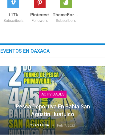
117k
Pinterest
ThemeForest
Subscribers
Followers
Subscribers
EVENTOS EN OAXACA
ACTIVIDADES
Pesca Deportiva En Bahía San
Agustín Huatulco
YVAN LUNA
Feb 7, 2023