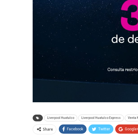
Liverpool Huatulco
Liverpool Huatulco Express
Venta 
Share
Facebook
Twitter
Google