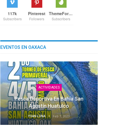
117k
Pinterest
ThemeForest
Subscribers
Followers
Subscribers
EVENTOS EN OAXACA
ACTIVIDADES
Pesca Deportiva En Bahía San
Agustín Huatulco
YVAN LUNA
Feb 7, 2023