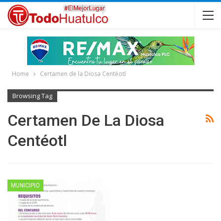
Home
Certamen de la Diosa Centéotl
Browsing Tag
Certamen De La Diosa
Centéotl
MUNICIPIO