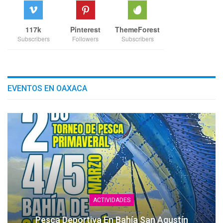
117k
Pinterest
ThemeForest
Subscribers
Followers
Subscribers
EVENTOS EN OAXACA
ACTIVIDADES
Pesca Deportiva En Bahía San Agustín