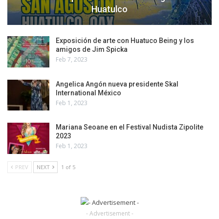
Huatulco
Exposición de arte con Huatuco Being y los
amigos de Jim Spicka
Feb 7, 2023
Angelica Angón nueva presidente Skal
International México
Feb 1, 2023
Mariana Seoane en el Festival Nudista Zipolite
2023
Feb 1, 2023
PREV
NEXT
1 of 5
- Advertisement -