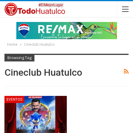
Home
Cineclub Huatulco
Browsing Tag
Cineclub Huatulco
EVENTOS