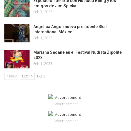
Exposición de arte con Huatuco Being y los
amigos de Jim Spicka
Feb 7, 2023
Angelica Angón nueva presidente Skal
International México
Feb 1, 2023
Mariana Seoane en el Festival Nudista Zipolite
2023
Feb 1, 2023
PREV
NEXT
1 of 5
- Advertisement -
- Advertisement -