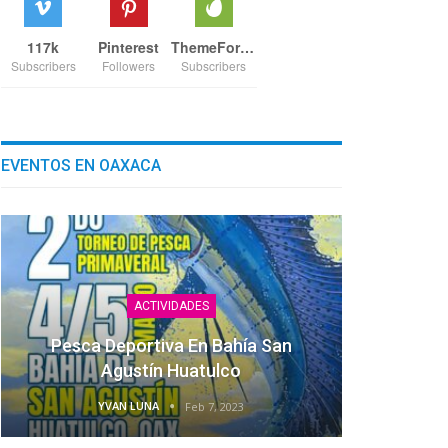
117k
Pinterest
ThemeForest
Subscribers
Followers
Subscribers
EVENTOS EN OAXACA
ACTIVIDADES
Pesca Deportiva En Bahía San
Agustín Huatulco
YVAN LUNA
Feb 7, 2023