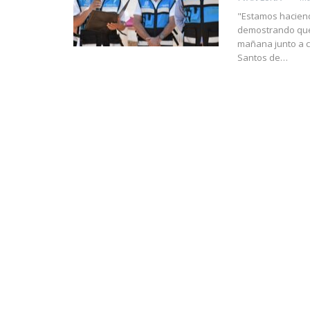
"Estamos haciend
demostrando que
mañana junto a c
Santos de
…