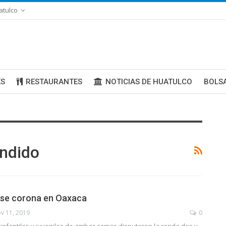
atulco
ES
RESTAURANTES
NOTICIAS DE HUATULCO
BOLS
ondido
 se corona en Oaxaca
v 11, 2019
0