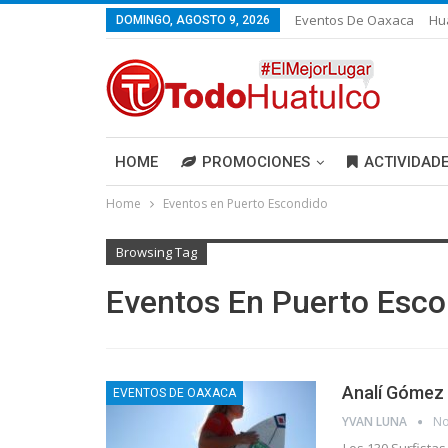
Eventos De Oaxaca
Hu
DOMINGO, AGOSTO 9, 2026
HOME
PROMOCIONES
ACTIVIDAD
Home
Eventos en Puerto Escondido
Browsing Tag
Eventos En Puerto Esc
Analí Gómez
EVENTOS DE OAXACA
YVAN LUNA
No