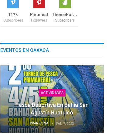
117k
Pinterest
ThemeForest
Subscribers
Followers
Subscribers
EVENTOS EN OAXACA
ACTIVIDADES
Pesca Deportiva En Bahía San
Agustín Huatulco
YVAN LUNA
Feb 7, 2023