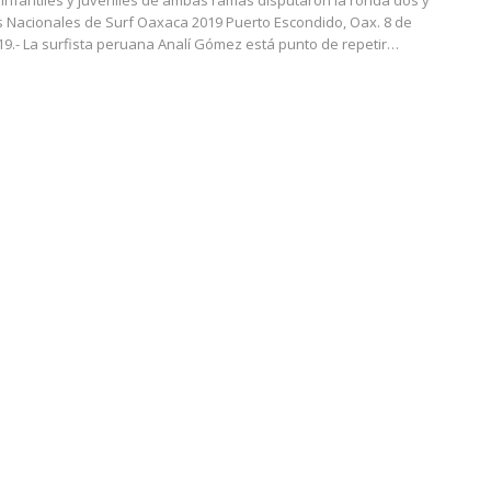
 infantiles y juveniles de ambas ramas disputaron la ronda dos y
os Nacionales de Surf Oaxaca 2019
Puerto Escondido, Oax. 8 de
9.- La surfista peruana Analí Gómez está punto de repetir
…