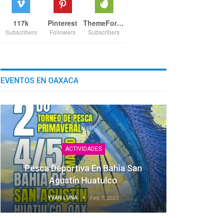
117k
Pinterest
ThemeForest
Subscribers
Followers
Subscribers
EVENTOS EN OAXACA
ACTIVIDADES
Pesca Deportiva En Bahía San
Agustín Huatulco
YVAN LUNA
Feb 7, 2023