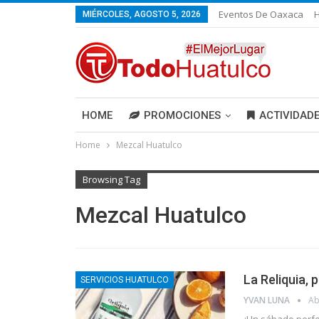
Eventos De Oaxaca
H
MIÉRCOLES, AGOSTO 5, 2026
HOME
PROMOCIONES
ACTIVIDAD
Home
Mezcal Huatulco
Browsing Tag
Mezcal Huatulco
La Reliquia, 
SERVICIOS HUATULCO
YVAN LUNA
Ab