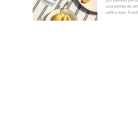
¡Un sábado perfec
una tienda de art
café y más.
Puede