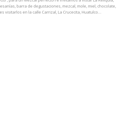
to , para un Mezcal perfecto!Te invitamos a vistar La Reliquia,
esanías, barra de degustaciones, mezcal, mole, miel, chocolate,
s visitarlos en la calle Carrizal, La Crucecita, Huatulco
…