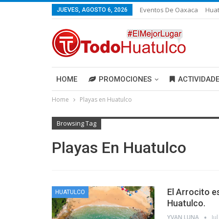
Eventos De Oaxaca
Huat
JUEVES, AGOSTO 6, 2026
HOME
PROMOCIONES
ACTIVIDAD
Home
Playas en Huatulco
Browsing Tag
Playas En Huatulco
El Arrocito e
HUATULCO
Huatulco.
YVAN LUNA
Ju