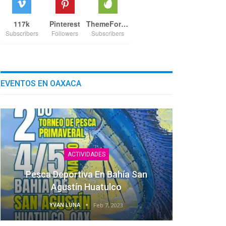
117k
Pinterest
ThemeForest
Subscribers
Followers
Subscribers
EVENTOS EN OAXACA
ACTIVIDADES
Pesca Deportiva En Bahía San
Agustín Huatulco
YVAN LUNA
Feb 7, 2023