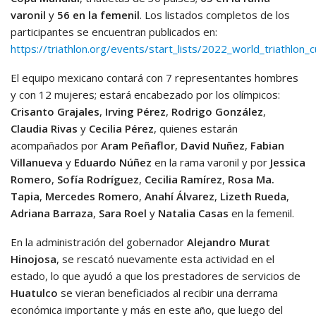
varonil
y
56 en la femenil
. Los listados completos de los
participantes se encuentran publicados en:
https://triathlon.org/events/start_lists/2022_world_triathlon_
El equipo mexicano contará con 7 representantes hombres
y con 12 mujeres; estará encabezado por los olímpicos:
Crisanto Grajales
,
Irving Pérez
,
Rodrigo González
,
Claudia Rivas
y
Cecilia Pérez
, quienes estarán
acompañados por
Aram Peñaflor
,
David Nuñez
,
Fabian
Villanueva
y
Eduardo Núñez
en la rama varonil y por
Jessica
Romero
,
Sofía Rodríguez
,
Cecilia Ramírez
,
Rosa Ma.
Tapia
,
Mercedes Romero
,
Anahí Álvarez
,
Lizeth Rueda
,
Adriana Barraza
,
Sara Roel
y
Natalia Casas
en la femenil.
En la administración del gobernador
Alejandro Murat
Hinojosa
, se rescató nuevamente esta actividad en el
estado, lo que ayudó a que los prestadores de servicios de
Huatulco
se vieran beneficiados al recibir una derrama
económica importante y más en este año, que luego del