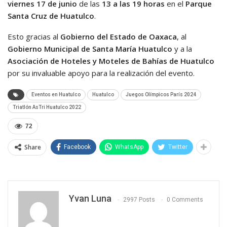
viernes 17 de junio
de las
13 a las 19 horas
en el
Parque
Santa Cruz de Huatulco
.
Esto gracias al
Gobierno del Estado de Oaxaca
, al
Gobierno Municipal de Santa María Huatulco
y a la
Asociación de Hoteles y Moteles de Bahías de Huatulco
por su invaluable apoyo para la realización del evento.
Eventos en Huatulco
Huatulco
Juegos Olímpicos París 2024
Triatlón AsTri Huatulco 2022
72
Share
Facebook
WhatsApp
Twitter
Yvan Luna
2997 Posts
0 Comments