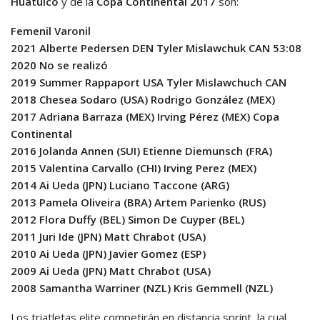
Huatulco
y de la
Copa Continental 2017
son:
Femenil Varonil
2021 Alberte Pedersen DEN Tyler Mislawchuk CAN 53:08
2020 No se realizó
2019 Summer Rappaport USA Tyler Mislawchuch CAN
2018 Chesea Sodaro (USA) Rodrigo González (MEX)
2017 Adriana Barraza (MEX) Irving Pérez (MEX) Copa
Continental
2016 Jolanda Annen (SUI) Etienne Diemunsch (FRA)
2015 Valentina Carvallo (CHI) Irving Perez (MEX)
2014 Ai Ueda (JPN) Luciano Taccone (ARG)
2013 Pamela Oliveira (BRA) Artem Parienko (RUS)
2012 Flora Duffy (BEL) Simon De Cuyper (BEL)
2011 Juri Ide (JPN) Matt Chrabot (USA)
2010 Ai Ueda (JPN) Javier Gomez (ESP)
2009 Ai Ueda (JPN) Matt Chrabot (USA)
2008 Samantha Warriner (NZL) Kris Gemmell (NZL)
Los triatletas elite competirán en distancia sprint, la cual