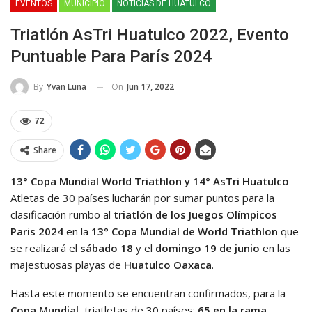
EVENTOS
MUNICIPIO
NOTICIAS DE HUATULCO
Triatlón AsTri Huatulco 2022, Evento
Puntuable Para París 2024
On
Jun 17, 2022
By
Yvan Luna
72
Share
13° Copa Mundial World Triathlon y 14° AsTri Huatulco
Atletas de 30 países lucharán por sumar puntos para la
clasificación rumbo al
triatlón de los Juegos Olímpicos
Paris 2024
en la
13° Copa Mundial de World Triathlon
que
se realizará el
sábado 18
y el
domingo 19 de junio
en las
majestuosas playas de
Huatulco Oaxaca
.
Hasta este momento se encuentran confirmados, para la
Copa Mundial
, triatletas de 30 países;
65 en la rama