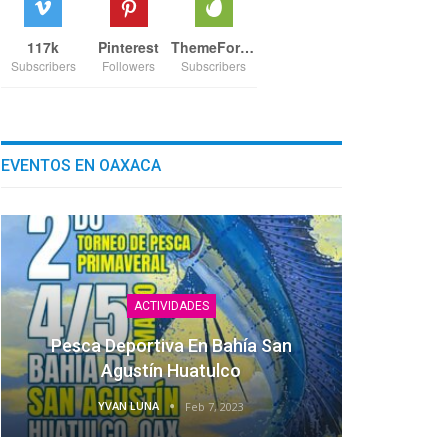
117k
Pinterest
ThemeForest
Subscribers
Followers
Subscribers
EVENTOS EN OAXACA
ACTIVIDADES
Pesca Deportiva En Bahía San
Agustín Huatulco
YVAN LUNA
Feb 7, 2023