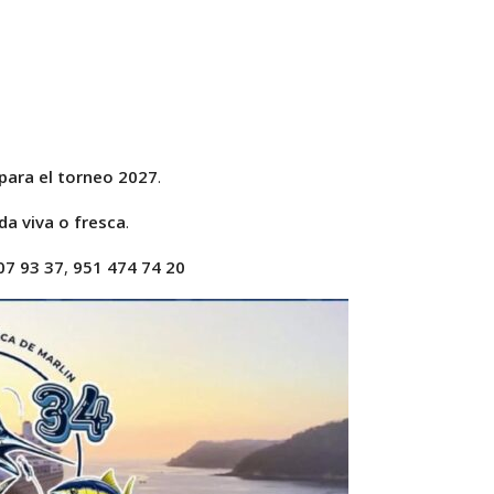
para el torneo 2027
.
da viva o fresca
.
07 93 37
,
951 474 74 20